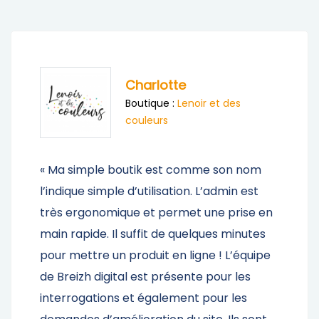
Maela
es
Boutique :
Rêves de J
n nom
« Simple Boutik, comme son nom l'in
n est
est simple et rapide à mettre en pl
rise en
pratique et ludique à la fois. Belle m
minutes
avant des produits, simple d'utilisat
’équipe
pour le concepteur comme le
 les
consommateur. Une équipe
les
professionnelle à l'écoute et réacti