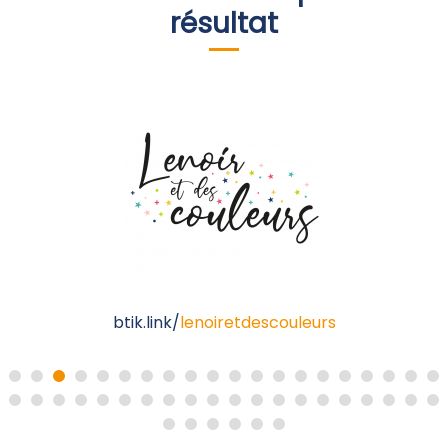
résultat
btik.link/
lenoiretdescouleurs