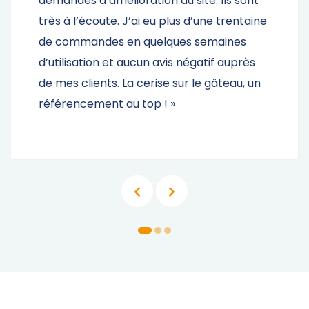
ls sont
cas de besoin, efficace et dynamiqu
trentaine
ne regrette pas mon choix ! Belle
ines
progression à SIMPLE BOUTIK et son
auprès
équipe »
eau, un
Questions Fréquentes